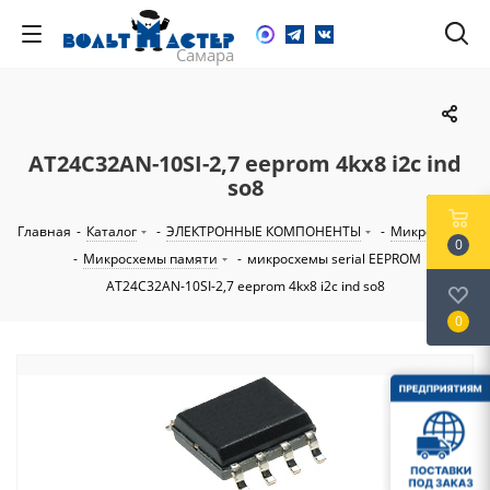
AT24C32AN-10SI-2,7 eeprom 4kх8 i2c ind
so8
Главная
-
Каталог
-
ЭЛЕКТРОННЫЕ КОМПОНЕНТЫ
-
Микросхемы
0
-
Микросхемы памяти
-
микросхемы serial EEPROM
-
AT24C32AN-10SI-2,7 eeprom 4kх8 i2c ind so8
0