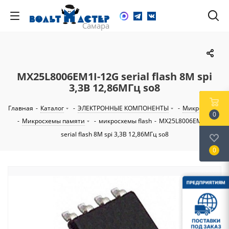
MX25L8006EM1I-12G serial flash 8M spi
3,3В 12,86МГц so8
Главная
-
Каталог
-
ЭЛЕКТРОННЫЕ КОМПОНЕНТЫ
-
Микросхемы
0
-
Микросхемы памяти
-
микросхемы flash
-
MX25L8006EM1I-12G
serial flash 8M spi 3,3В 12,86МГц so8
0