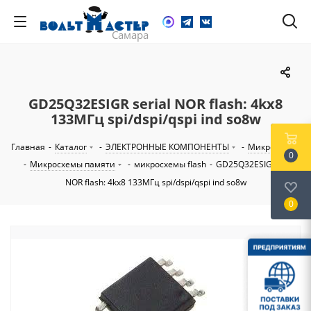
GD25Q32ESIGR serial NOR flash: 4kx8
133МГц spi/dspi/qspi ind so8w
Главная
-
Каталог
-
ЭЛЕКТРОННЫЕ КОМПОНЕНТЫ
-
Микросхемы
0
-
Микросхемы памяти
-
микросхемы flash
-
GD25Q32ESIGR serial
NOR flash: 4kx8 133МГц spi/dspi/qspi ind so8w
0