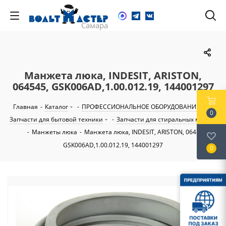
Манжета люка, INDESIT, ARISTON,
064545, GSK006AD,1.00.012.19, 144001297
Главная
-
Каталог
-
ПРОФЕССИОНАЛЬНОЕ ОБОРУДОВАНИЕ
-
0
Запчасти для бытовой техники
-
Запчасти для стиральных машин
-
Манжеты люка
-
Манжета люка, INDESIT, ARISTON, 064545,
GSK006AD,1.00.012.19, 144001297
0