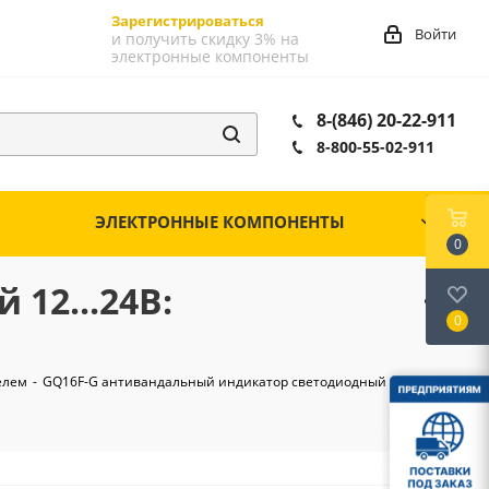
Зарегистрироваться
Войти
и получить скидку 3% на
электронные компоненты
8-(846) 20-22-911
8-800-55-02-911
ЭЛЕКТРОННЫЕ КОМПОНЕНТЫ
0
12...24В:
0
елем
-
GQ16F-G антивандальный индикатор светодиодный 12...24В: