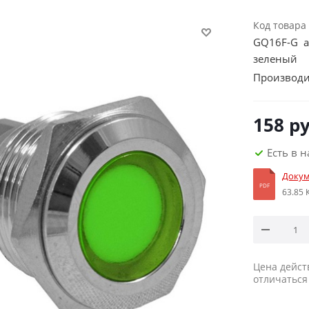
Код товара
GQ16F-G а
зеленый
Производи
158
ру
Есть в 
Докум
PDF
63.85 
Цена дейст
отличаться