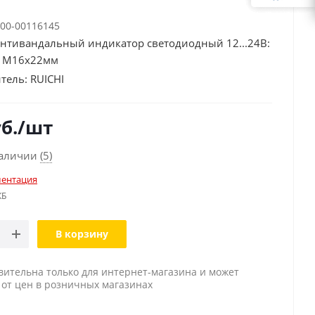
00-00116145
нтивандальный индикатор светодиодный 12...24В:
 M16х22мм
тель:
RUICHI
б.
/шт
наличии
(5)
ентация
КБ
В корзину
вительна только для интернет-магазина и может
 от цен в розничных магазинах