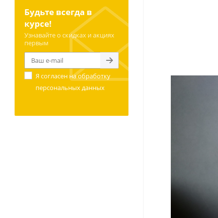
Будьте всегда в
курсе!
Узнавайте о скидках и акциях
первым
Я согласен на
обработку
персональных данных