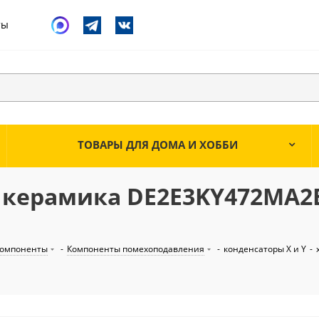
ты
ТОВАРЫ ДЛЯ ДОМА И ХОББИ
Y2 керамика DE2E3KY472MA
компоненты
-
Компоненты помехоподавления
-
конденсаторы X и Y
-