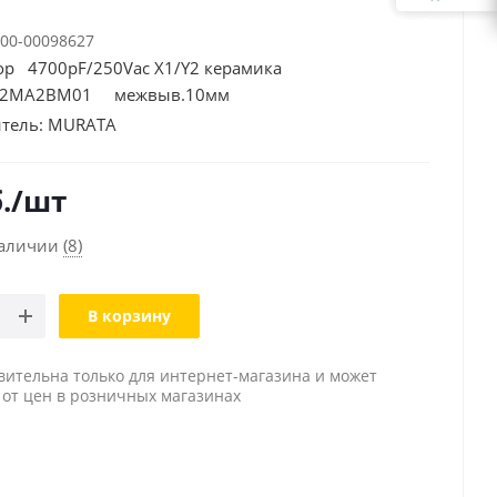
00-00098627
ор 4700pF/250Vac X1/Y2 керамика
72MA2BM01 межвыв.10мм
тель:
MURATA
.
/шт
наличии
(8)
В корзину
вительна только для интернет-магазина и может
 от цен в розничных магазинах