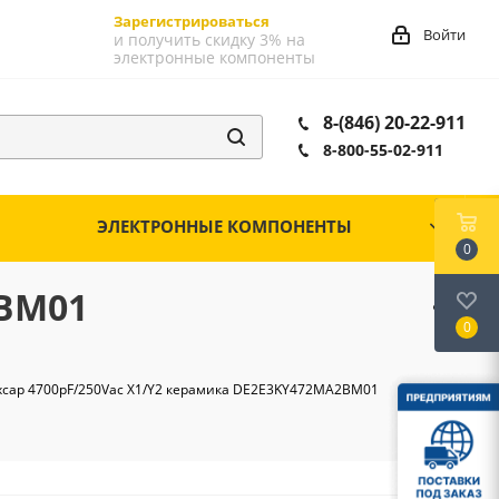
Зарегистрироваться
Войти
и получить скидку 3% на
электронные компоненты
8-(846) 20-22-911
8-800-55-02-911
ЭЛЕКТРОННЫЕ КОМПОНЕНТЫ
0
2BM01
0
xcap 4700pF/250Vac X1/Y2 керамика DE2E3KY472MA2BM01