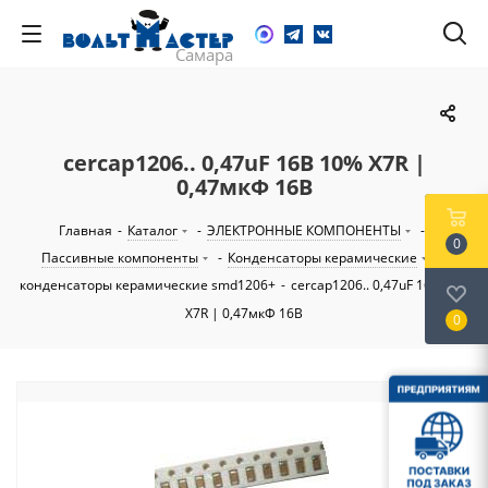
cercap1206.. 0,47uF 16В 10% X7R |
0,47мкФ 16В
Главная
-
Каталог
-
ЭЛЕКТРОННЫЕ КОМПОНЕНТЫ
-
0
Пассивные компоненты
-
Конденсаторы керамические
-
конденсаторы керамические smd1206+
-
cercap1206.. 0,47uF 16В 10%
X7R | 0,47мкФ 16В
0