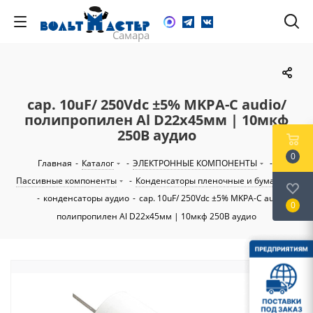
cap. 10uF/ 250Vdc ±5% MKPA-C audio/
полипропилен Al D22х45мм | 10мкф
250В аудио
0
Главная
-
Каталог
-
ЭЛЕКТРОННЫЕ КОМПОНЕНТЫ
-
Пассивные компоненты
-
Конденсаторы пленочные и бумажные
-
конденсаторы аудио
-
cap. 10uF/ 250Vdc ±5% MKPA-C audio/
0
полипропилен Al D22х45мм | 10мкф 250В аудио