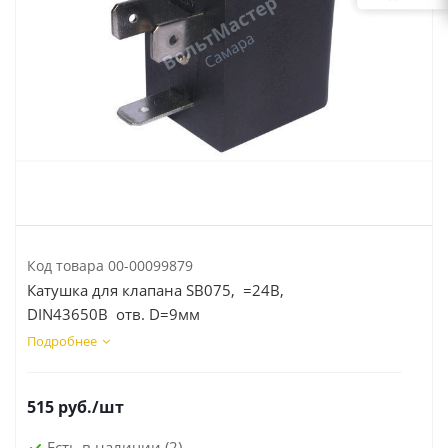
Код товара
00-00099879
Катушка для клапана SB075, =24В,
DIN43650B отв. D=9мм
Подробнее
515
руб.
/шт
Есть в наличии
(2)