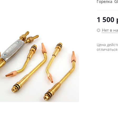
Горелка G
1 500
Нет в н
Цена дейст
отличаться