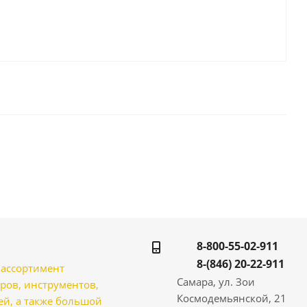
8-800-55-02-911
8-(846) 20-22-911
̆ ассортимент
Самара, ул. Зои
ров, инструментов,
Космодемьянской, 21
̆, а также большой