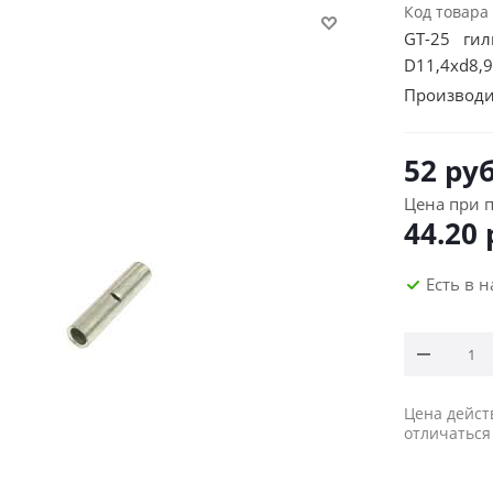
Код товара
GT-25 гил
D11,4хd8,
Производи
52
руб
Цена при п
44.20
Есть в 
Цена дейст
отличаться