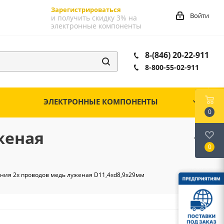
Зарегистрироваться
Войти
и получить скидку 3% на
электронные компоненты
8-(846) 20-22-911
8-800-55-02-911
ЭЛЕКТРОННЫЕ КОМПОНЕНТЫ
0
женая
0
ения 2х проводов медь луженая D11,4хd8,9x29мм