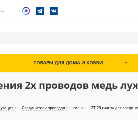
ты
ТОВАРЫ ДЛЯ ДОМА И ХОББИ
нения 2х проводов медь лу
мутация
-
Соединители проводов
-
гильзы
-
GT-25 гильза для соедин