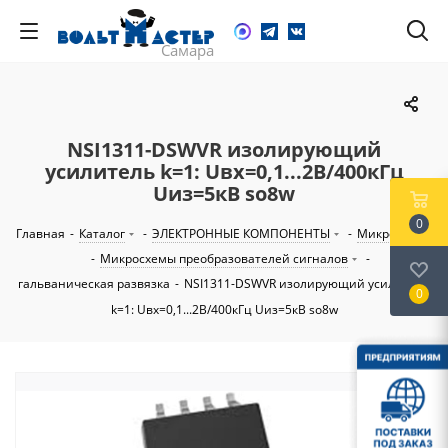
NSI1311-DSWVR изолирующий
усилитель k=1: Uвх=0,1...2В/400кГц
Uиз=5кВ so8w
0
Главная
-
Каталог
-
ЭЛЕКТРОННЫЕ КОМПОНЕНТЫ
-
Микросхемы
-
Микросхемы преобразователей сигналов
-
гальваническая развязка
-
NSI1311-DSWVR изолирующий усилитель
0
k=1: Uвх=0,1...2В/400кГц Uиз=5кВ so8w