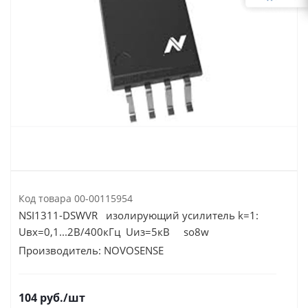
Код товара
00-00115954
NSI1311-DSWVR изолирующий усилитель k=1:
Uвх=0,1...2В/400кГц Uиз=5кВ so8w
Производитель:
NOVOSENSE
104
руб.
/шт