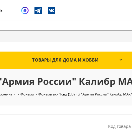
ты
ТОВАРЫ ДЛЯ ДОМА И ХОББИ
i "Армия России" Калибр MA
троника
-
Фонари
-
Фонарь акк 1свд (5Вт) Li "Армия России" Калибр MA-
Код товара