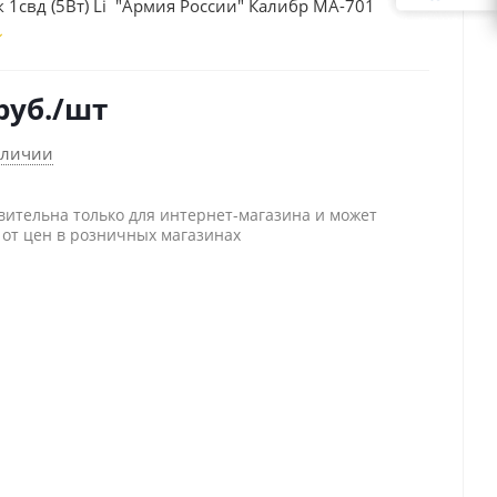
 1свд (5Вт) Li "Армия России" Калибр MA-701
руб.
/шт
аличии
вительна только для интернет-магазина и может
 от цен в розничных магазинах