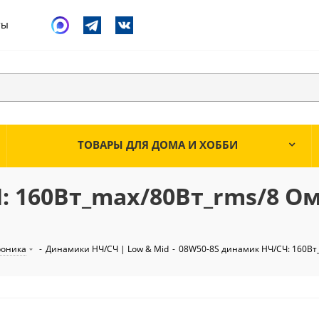
ты
ТОВАРЫ ДЛЯ ДОМА И ХОББИ
 160Вт_max/80Вт_rms/8 Ом 
роника
-
Динамики НЧ/СЧ | Low & Mid
-
08W50-8S динамик НЧ/СЧ: 160Вт_