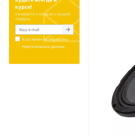
курсе!
Узнавайте о скидках и акциях
первым
Я согласен на
обработку
персональных данных