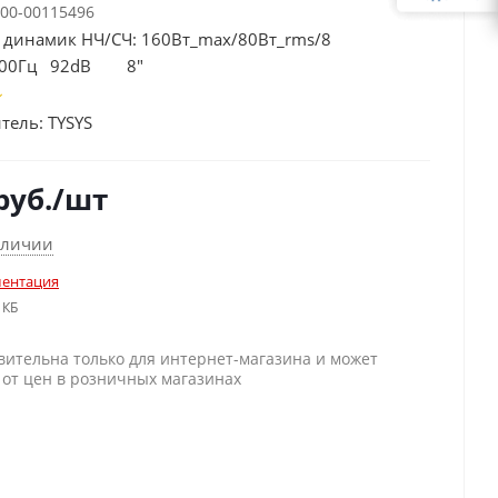
00-00115496
динамик НЧ/СЧ: 160Вт_max/80Вт_rms/8
2000Гц 92dB 8"
тель:
TYSYS
руб.
/шт
аличии
ентация
 КБ
вительна только для интернет-магазина и может
 от цен в розничных магазинах