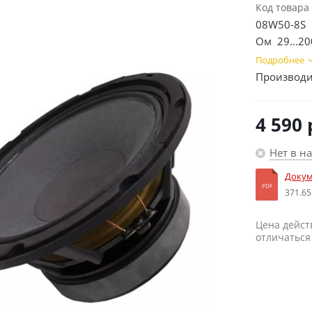
Код товара
08W50-8S 
Ом 29...
Подробнее
Производи
4 590
Нет в н
Докум
PDF
371.65
Цена дейст
отличаться