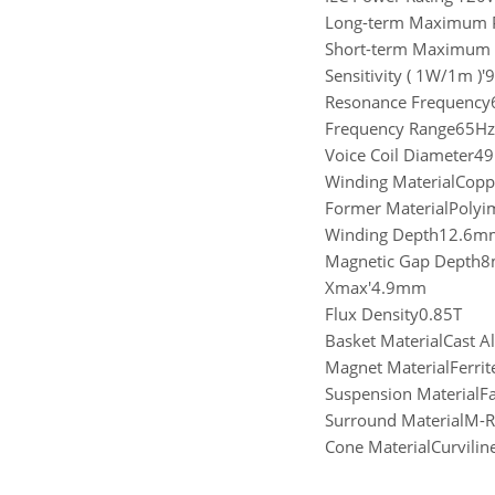
Long-term Maximum 
Short-term Maximum 
Sensitivity ( 1W/1m )'
Resonance Frequency
Frequency Range65Hz
Voice Coil Diameter
Winding MaterialCopp
Former MaterialPolyi
Winding Depth12.6m
Magnetic Gap Depth
Xmax'4.9mm
Flux Density0.85T
Basket MaterialCast 
Magnet MaterialFerrit
Suspension MaterialFa
Surround MaterialM-Ro
Cone MaterialCurvilin