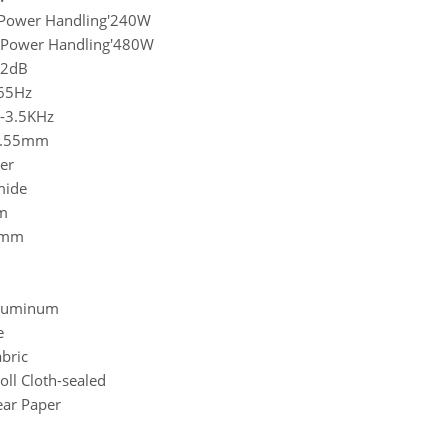
Power Handling'240W
Power Handling'480W
92dB
65Hz
-3.5KHz
49.55mm
er
mide
m
8mm
Aluminum
e
bric
ll Cloth-sealed
ear Paper