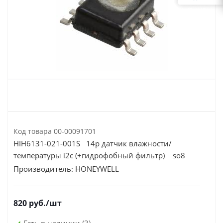
Код товара
00-00091701
HIH6131-021-001S 14р датчик влажности/
температуры i2c (+гидрофобный фильтр) so8
Производитель:
HONEYWELL
820
руб.
/шт
Есть в наличии
(3)