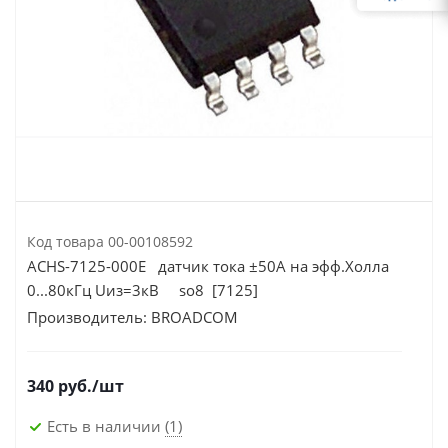
Код товара
00-00108592
ACHS-7125-000E датчик тока ±50A на эфф.Холла
0...80кГц Uиз=3кВ so8 [7125]
Производитель:
BROADCOM
340
руб.
/шт
Есть в наличии
(1)