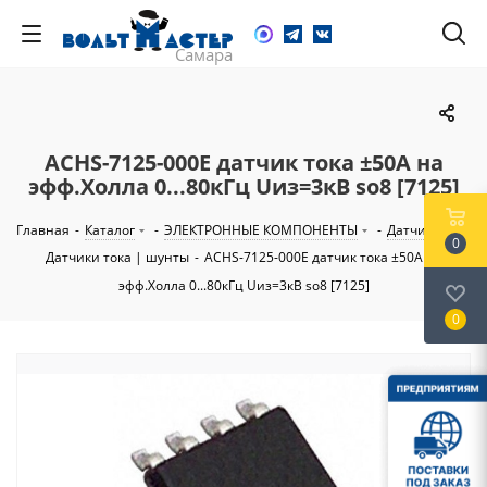
ACHS-7125-000E датчик тока ±50A на
эфф.Холла 0...80кГц Uиз=3кВ so8 [7125]
Главная
-
Каталог
-
ЭЛЕКТРОННЫЕ КОМПОНЕНТЫ
-
Датчики
-
0
Датчики тока | шунты
-
ACHS-7125-000E датчик тока ±50A на
эфф.Холла 0...80кГц Uиз=3кВ so8 [7125]
0