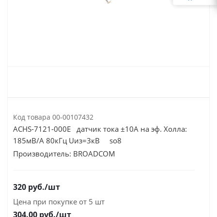
Код товара
00-00107432
ACHS-7121-000E датчик тока ±10A на эф. Холла:
185мВ/А 80кГц Uиз=3кВ so8
Производитель:
BROADCOM
320
руб.
/шт
Цена при покупке от 5 шт
304.00
руб./шт