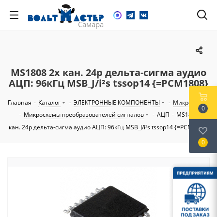
MS1808 2х кан. 24р дельта-сигма аудио
АЦП: 96кГц MSB_J/i²s tssop14 {=PCM1808}
Главная
-
Каталог
-
ЭЛЕКТРОННЫЕ КОМПОНЕНТЫ
-
Микросхемы
0
-
Микросхемы преобразователей сигналов
-
АЦП
-
MS1808 2х
кан. 24р дельта-сигма аудио АЦП: 96кГц MSB_J/i²s tssop14 {=PCM1808}
0