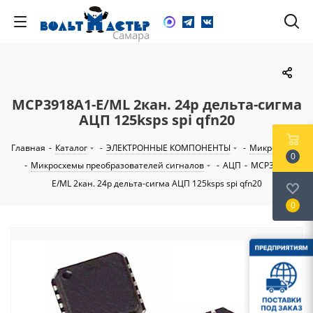
MCP3918A1-E/ML 2кан. 24р дельта-сигма
АЦП 125ksps spi qfn20
Главная
-
Каталог
-
ЭЛЕКТРОННЫЕ КОМПОНЕНТЫ
-
Микросхемы
0
-
Микросхемы преобразователей сигналов
-
АЦП
-
MCP3918A1-
E/ML 2кан. 24р дельта-сигма АЦП 125ksps spi qfn20
0