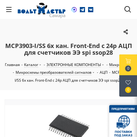
MCP3903-I/SS 6х кан. Front-End с 24р АЦП
для счетчиков ЭЭ spi ssop28
Главная
-
Каталог
-
ЭЛЕКТРОННЫЕ КОМПОНЕНТЫ
-
Микросхемы
0
-
Микросхемы преобразователей сигналов
-
АЦП
-
MCP3903-
I/SS 6х кан. Front-End с 24р АЦП для счетчиков ЭЭ spi ssop28
0