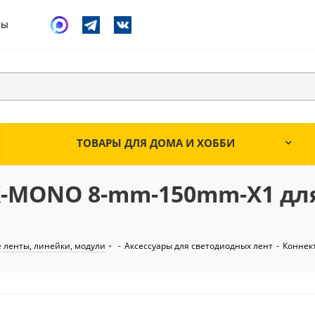
ты
ТОВАРЫ ДЛЯ ДОМА И ХОББИ
X-MONO 8-mm-150mm-X1 для
 ленты, линейки, модули
-
Аксессуары для светодиодных лент
-
Коннек