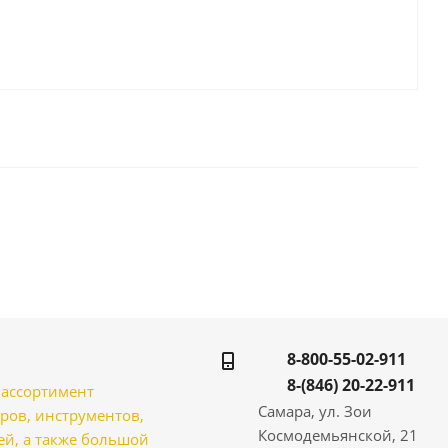
8-800-55-02-911
8-(846) 20-22-911
̆ ассортимент
Самара, ул. Зои
ров, инструментов,
Космодемьянской, 21
̆, а также большой