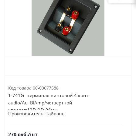
Код товара
00-00077588
1-741G терминал винтовой 4 конт.
audio/Au BiAmp/четвертной
квадрат:125х95х26мм
Производитель:
Тайвань
270
руб.
/шт