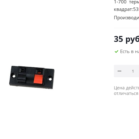
1-700 тер
квадрат:5
Производи
35
руб
Есть в 
Цена дейст
отличаться