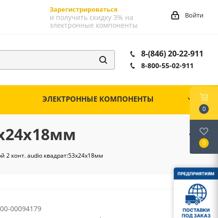
Зарегистрироваться
Войти
и получить скидку 3% на
электронные компоненты
8-(846) 20-22-911
8-800-55-02-911
ЭЛЕКТРОННЫЕ КОМПОНЕНТЫ
0
3х24х18мм
0
 2 конт. audio квадрат:53х24х18мм
00-00094179