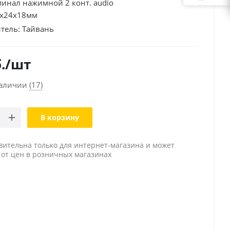
минал нажимной 2 конт. audio
3х24х18мм
тель:
Тайвань
.
/шт
наличии
(17)
В корзину
вительна только для интернет-магазина и может
 от цен в розничных магазинах