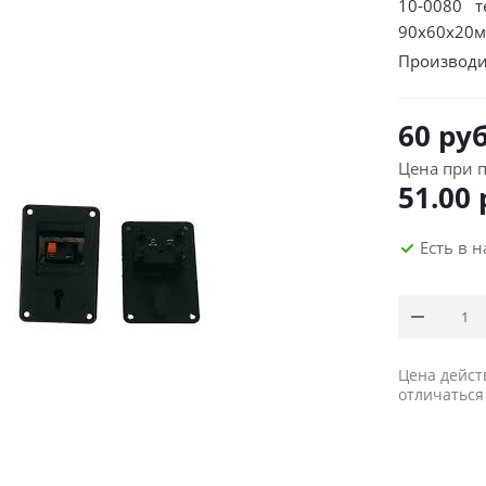
10-0080 т
90х60х20
Производи
60
руб
Цена при п
51.00
Есть в 
Цена дейст
отличаться